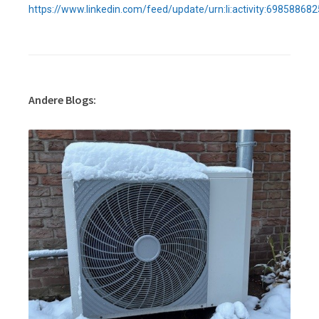
https://www.linkedin.com/feed/update/urn:li:activity:6985886
Andere Blogs: