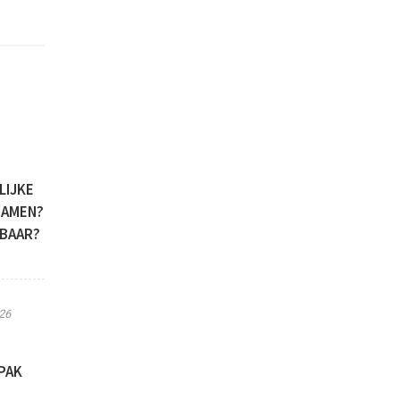
LIJKE
ZAMEN?
LBAAR?
26
PAK