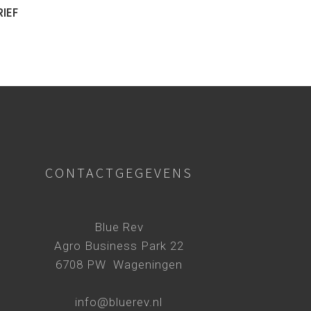
IEF
CONTACTGEGEVENS
Blue Rev
Agro Business Park 22
6708 PW Wageningen
info@bluerev.nl