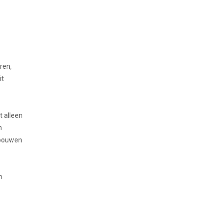
ren,
it
t alleen
n
 bouwen
n