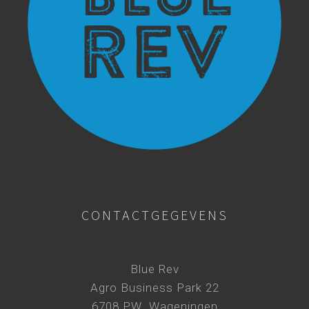
CONTACTGEGEVENS
Blue Rev
Agro Business Park 22
6708 PW Wageningen